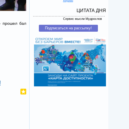
Лопраткин
ЦИТАТА ДНЯ
Сервис мысли Мудрослов
» прошел бал
!