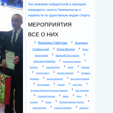
Чествование победителей и призеров
командного зачета Чемпионатов и
первенств по адаптивным видам спорта
МЕРОПРИЯТИЯ
ВСЕ О НИХ
Вероника Габитова
Владимир
Стебельский
Елена Васина
Олег
Золотарёв
Евгений Растригин
Александр Лопаткин
Константин Романев
Фотофест
Роман Вирфель
разное
Плавание
Спартак Гайсин
Наталья Алфёрова
Елизавета
Караваева
Михаил Зеленский
Константин Романеев
Вера Хлызова
триатлон
Sochi 2014
Вероника Габитова и Константин Романеев
Ооег Золотарёв
: Вероника Габитова
Шашки
Дартц
Атлетика
Теннис
Вероника Габитова Триатлон
Роман Верфиль
Александр Лопиткин
Александр