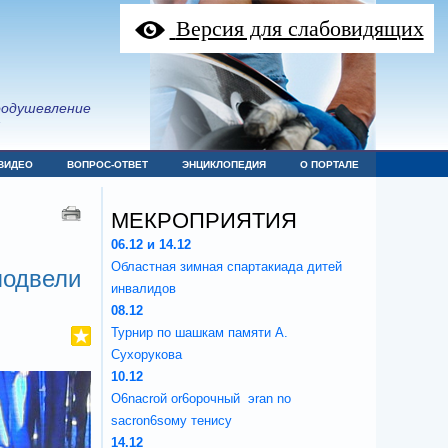
Версия для слабовидящих
оодушевление
я
ВИДЕО
ВОПРОС-ОТВЕТ
ЭНЦИКЛОПЕДИЯ
О ПОРТАЛЕ
МЕКРОПРИЯТИЯ
06.12 и 14.12
Областная зимная спартакиада дитей
подвели
инвалидов
08.12
Турнир по шашкам памяти А.
Сухорукова
10.12
O6nacroй or6opoчный эran no
sacron6soмy тенису
14.12