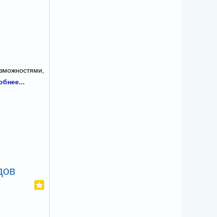
озможностями,
бнее...
дов