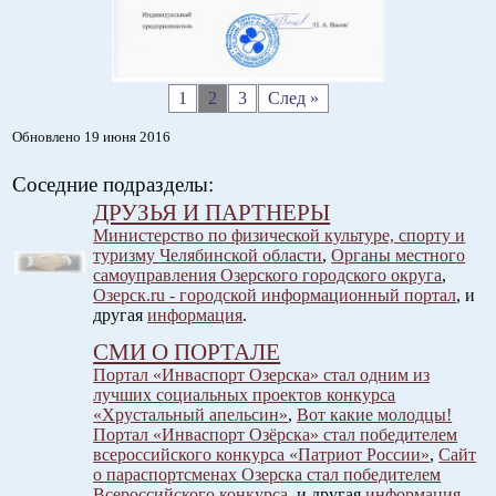
1
2
3
След »
Обновлено 19 июня 2016
Соседние подразделы:
ДРУЗЬЯ И ПАРТНЕРЫ
Министерство по физической культуре, спорту и
туризму Челябинской области
,
Органы местного
самоуправления Озерского городского округа
,
Озерск.ru - городской информационный портал
, и
другая
информация
.
СМИ О ПОРТАЛЕ
Портал «Инваспорт Озерска» стал одним из
лучших социальных проектов конкурса
«Хрустальный апельсин»
,
Вот какие молодцы!
Портал «Инваспорт Озёрска» стал победителем
всероссийского конкурса «Патриот России»
,
Сайт
о параспортсменах Озерска стал победителем
Всероссийского конкурса
, и другая
информация
.