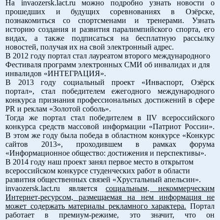
На invaozersk.lact.ru можно подробно узнать новости о
прошедших и будущих соревнованиях в Озёрске,
познакомиться со спортсменами и тренерами. Узнать
историю создания и развития паралимпийского спорта, его
видах, а также подписаться на бесплатную рассылку
новостей, получая их на свой электронный адрес.
В 2012 году портал стал лауреатом второго международного
Фестиваля программ электронных СМИ об инвалидах и для
инвалидов «ИНТЕГРАЦИЯ».
В 2013 году социальный проект «Инваспорт, Озёрск
портал», стал победителем ежегодного международного
конкурса признания профессиональных достижений в сфере
PR и реклам «Золотой соболь».
Тогда же портал стал п
обедителем в IIV всероссийского
конкурса средств массовой информации «Патриот России».
В этом же году была победа в областном конкурсе «Конкурс
сайтов 2013», проходившем в рамках форума
«Информационное общество: достижения и перспективы».
В 2014 году наш проект занял первое место в открытом
всероссийском конкурсе студенческих работ в области
развития общественных связей «Хрустальный апельсин».
invaozersk.lact.ru является
социальным, некоммерческим
Интернет-ресурсом, размещаемая на нем информация не
может содержать материалы рекламного характера.
Портал
работает в премиум-режиме, это значит, что он