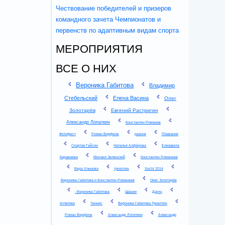
Чествование победителей и призеров
командного зачета Чемпионатов и
первенств по адаптивным видам спорта
МЕРОПРИЯТИЯ
ВСЕ О НИХ
Вероника Габитова
Владимир
Стебельский
Елена Васина
Олег
Золотарёв
Евгений Растригин
Александр Лопаткин
Константин Романев
Фотофест
Роман Вирфель
разное
Плавание
Спартак Гайсин
Наталья Алфёрова
Елизавета
Караваева
Михаил Зеленский
Константин Романеев
Вера Хлызова
триатлон
Sochi 2014
Вероника Габитова и Константин Романеев
Ооег Золотарёв
: Вероника Габитова
Шашки
Дартц
Атлетика
Теннис
Вероника Габитова Триатлон
Роман Верфиль
Александр Лопиткин
Александр