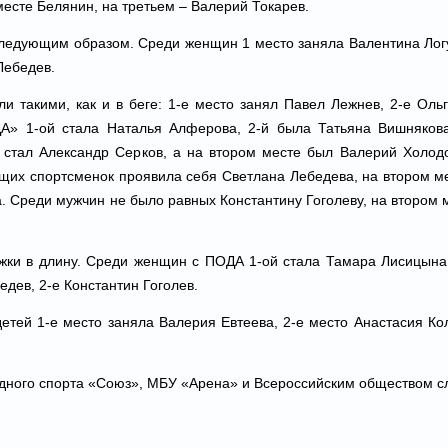
есте Белянин, на третьем – Валерий Токарев.
ледующим образом. Среди женщин 1 место заняла Валентина Логу
Лебедев.
и такими, как и в беге: 1-е место занял Павел Лежнев, 2-е Оль
А» 1-ой стала Наталья Алферова, 2-й была Татьяна Вишнякова
тал Александр Серков, а на втором месте был Валерий Холодо
щих спортсменок проявила себя Светлана Лебедева, на втором м
. Среди мужчин не было равных Константину Гоголеву, на втором 
ки в длину. Среди женщин с ПОДА 1-ой стала Тамара Лисицына,
дев, 2-е Константин Гоголев.
тей 1-е место заняла Валерия Евтеева, 2-е место Анастасия Кол
ного спорта «Союз», МБУ «Арена» и Всероссийским обществом с