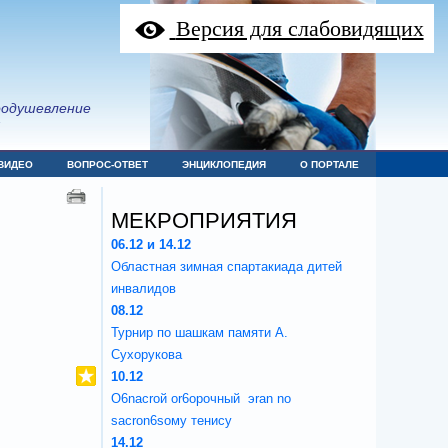
Версия для слабовидящих
оодушевление
я
ВИДЕО
ВОПРОС-ОТВЕТ
ЭНЦИКЛОПЕДИЯ
О ПОРТАЛЕ
МЕКРОПРИЯТИЯ
06.12 и 14.12
Областная зимная спартакиада дитей
инвалидов
08.12
Турнир по шашкам памяти А.
Сухорукова
10.12
O6nacroй or6opoчный эran no
sacron6soмy тенису
14.12