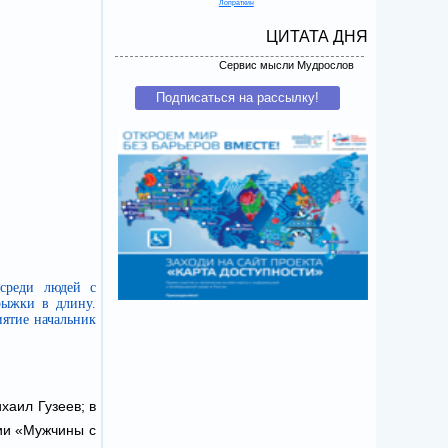
Лопраткин
ЦИТАТА ДНЯ
Сервис мысли Мудрослов
 среди людей с
рыжки в длину.
ятие начальник
хаил Гузеев; в
ии «Мужчины с