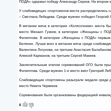
ПОДА» одержал победу Александр Серков. На втором м
У слабовидящих спортсменов места распределились с
–
Светлана Лебедева. Среди мужчин победил
Георгий 
В метании мяча в категории «Колясочники» места был
место Михаил Гузеев; в категории «Женщины с ПОД
Филиппова. В категории «Женщины с ПОДА» первым с
Белянин. Лучше всех в метании мяча среди слабовидя
Валентина Логунова, на третьем Анастасия Балабанова
Алексей Карманов, на третьем Сергей Макеев.
Заключительным этапом соревнований ОГО были прыж
Филиппова. Среди мужчин 1-е место взял Григорий Лебе
Слабовидящие спортсмены разыграли медали среди де
место Никита Червяков.
Соревнования были организованы федерацией инвалид
0